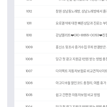
1012
창원 상남동노래방, 상남노래방에서 즐기는 
1011
요로결석에 대한 빠른상담과 진료는 
1010
강남엘리트❤️OlO-8655-OO53❤
1009
흥신소 뒷조사 증거수집 무죄 판결받은
1008
당근 첫 광고 지원금 1만원 받는 방법 총정
1007
다이렉트 자동차보험료 비교견적사이트 
1006
아고다 6월 할인코드 총정리, 여름 휴가 
1005
쉽고 간편한 자동차보험 비교 방법
1004
당근 첫 광고 지원금 1만원 받는 방법 총정