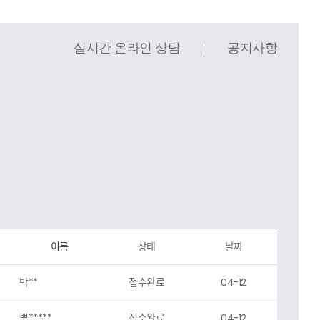
실시간 온라인 상담
공지사항
이름
상태
날짜
박**
접수완료
04-12
뿌*****
접수완료
04-12