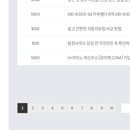
1003
010-6333-3471 부평다국적 010-
1002
쉽고 간편한 자동차보험 비교 방법
1001
탐정사무소 상담 전 이것만은 꼭 확인
1000
m카지노 최신주소 [로마벳.COM / 가입
2
3
4
5
6
7
8
9
10
1