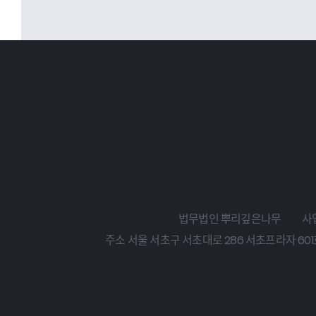
법무법인 뿌리깊은나무
사업
주소 서울 서초구 서초대로 286 서초프라자 601