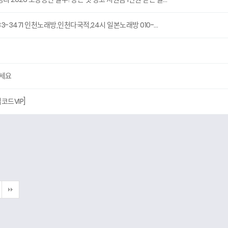
6333-3471 인천노래방,인천다국적,24시 일본노래방 010-…
하세요
코드VIP]