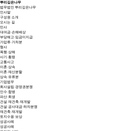
뿌리깊은나무
법무법인 뿌리깊은나무
인사말
구성원 소개
오시는 길
민사
대여금·손해배상
부당해고·임금미지급
가압류·가처분
형사
폭행·상해
사기·횡령
교통사고
이혼·상속
이혼·재산분할
상속·유류분
기업법무
회사설립·경영권분쟁
인수·합병
파산·회생
건설·재건축·재개발
건설·공사대금·하자분쟁
재건축·재개발
토지수용·보상
성공사례
성공사례