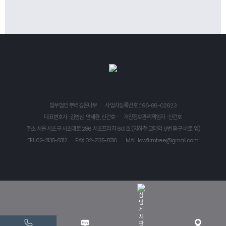
법무법인 뿌리깊은나무
사업자등록번호 : 196-86-02623
대표변호사 : 김영삼, 안세환, 신건호
개인정보관리책임자 : 신건호
주소 서울 서초구 서초대로 286 서초프라자 601호 (지하철 교대역 9번 출구 바로 옆)
TEL 02-2135-8312
FAX 02-2135-8316
MAIL lawfirmtree@gmail.com
COPYRIGHT (C) 2022 LAWFIRMTREE. ALL RIGHTS RESERVED