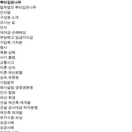
뿌리깊은나무
법무법인 뿌리깊은나무
인사말
구성원 소개
오시는 길
민사
대여금·손해배상
부당해고·임금미지급
가압류·가처분
형사
폭행·상해
사기·횡령
교통사고
이혼·상속
이혼·재산분할
상속·유류분
기업법무
회사설립·경영권분쟁
인수·합병
파산·회생
건설·재건축·재개발
건설·공사대금·하자분쟁
재건축·재개발
토지수용·보상
성공사례
성공사례