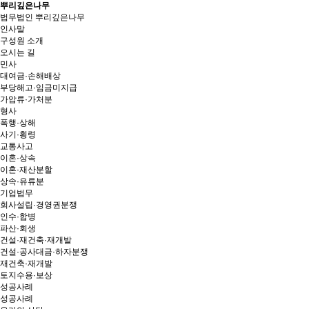
뿌리깊은나무
법무법인 뿌리깊은나무
인사말
구성원 소개
오시는 길
민사
대여금·손해배상
부당해고·임금미지급
가압류·가처분
형사
폭행·상해
사기·횡령
교통사고
이혼·상속
이혼·재산분할
상속·유류분
기업법무
회사설립·경영권분쟁
인수·합병
파산·회생
건설·재건축·재개발
건설·공사대금·하자분쟁
재건축·재개발
토지수용·보상
성공사례
성공사례