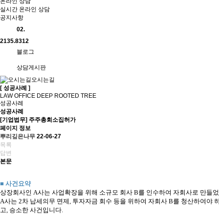
온라인 상담
실시간 온라인 상담
공지사항
02.
2135.8312
블로그
상담게시판
오시는길
[ 성공사례 ]
LAW OFFICE DEEP ROOTED TREE
성공사례
성공사례
[기업법무]
주주총회소집허가
페이지 정보
뿌리깊은나무
22-06-27
목록
답변
본문
■ 사건요약
상장회사인 A사는 사업확장을 위해 소규모 회사 B를 인수하여 자회사로 만들었
A사는 2차 납세의무 면제, 투자자금 회수 등을 위하여 자회사 B를 청산하여야
고, 승소한 사건입니다.