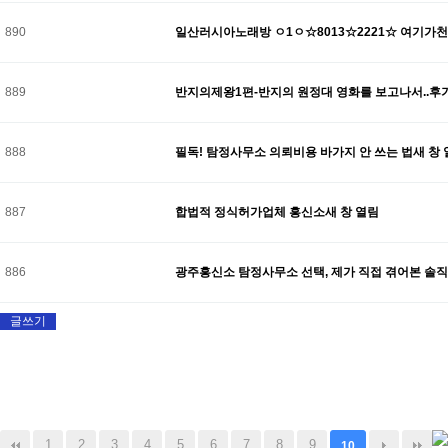
890
일산러시아노래방 ㅇ1ㅇ☆8013☆2221☆ 여기가
889
반지의제왕1편-반지의 원정대 영화를 보고나서..후
888
필독! 탐정사무소 의뢰비용 바가지 안 쓰는 법새 창
887
합법적 정식허가업체 흥신소새 창 열림
886
광주흥신소 탐정사무소 선택, 제가 직접 겪어본 솔직
글쓰기
1
2
3
4
5
6
7
8
9
10