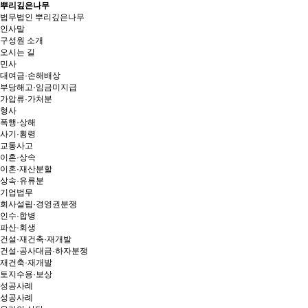
뿌리깊은나무
법무법인 뿌리깊은나무
인사말
구성원 소개
오시는 길
민사
대여금·손해배상
부당해고·임금미지급
가압류·가처분
형사
폭행·상해
사기·횡령
교통사고
이혼·상속
이혼·재산분할
상속·유류분
기업법무
회사설립·경영권분쟁
인수·합병
파산·회생
건설·재건축·재개발
건설·공사대금·하자분쟁
재건축·재개발
토지수용·보상
성공사례
성공사례