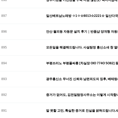
897
일산베트남노래방 ㅇ1ㅇ☆8013☆2221☆ 일산다
896
안산 월피동 자동문 설치 후기｜반품샵 양개형 자동문
895
모든일을 해결해드립니다. 사설탐정 흥신소새 창 열
894
부평쓰리노 부평풀싸롱 [차실장 OlO 774O 5O8
893
광주흥신소 무너진 신뢰와 남편외도의 징후, 베테랑
892
증거가 없어도, 김전일탐정사무소는 이렇게 시작합
891
말 못할 고민, 확실한 증거로 진실을 밝혀드립니다.새