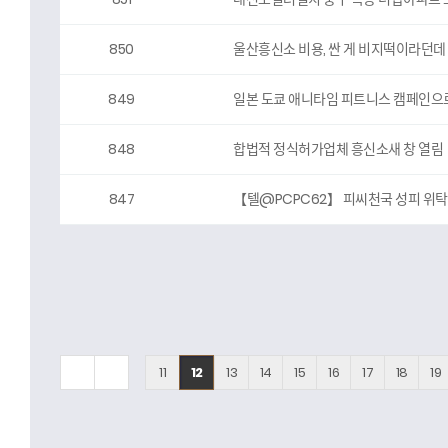
850
울산흥신소 비용, 싼 게 비지떡이라던데
849
일본 도쿄 애니타임 피트니스 캠페인으로 
848
합법적 정식허가업체 흥신소새 창 열림
847
【텔@PCPC62】 피씨천국 성피 위탁
다음
맨끝
11
12
13
14
15
16
17
18
19