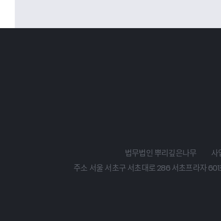
법무법인 뿌리깊은나무
사업
주소 서울 서초구 서초대로 286 서초프라자 601