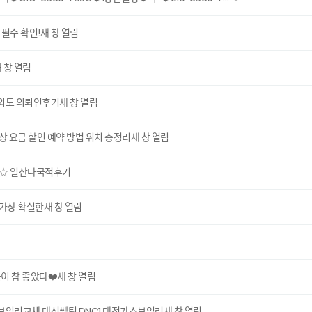
필수 확인!새 창 열림
새 창 열림
외도 의뢰인후기새 창 열림
 요금 할인 예약 방법 위치 총정리새 창 열림
1☆ 일산다국적후기
가장 확실한새 창 열림
이 참 좋았다❤️새 창 열림
보일러교체 대성쎌틱 DNC1 대전가스보일러새 창 열림