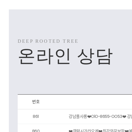
온라인 상담
번호
861
강남풀사롱❤️OlO-8655-OO53❤
860
❤️갤럭시가라오케❤️최강와꾸보장❤️예약❤️O