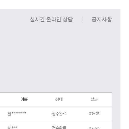
실시간 온라인 상담
공지사항
이름
상태
날짜
달********
접수완료
07-25
해***
접수완료
07-25