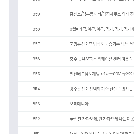
859
흥신소/심부름센터/탐정사무소 의뢰 전 
858
6월=가족, 야구, 야구, 먹기, 먹기, 먹기
857
포항흥신소 합법적 외도증거수집 ,남편
856
충주 공유오피스 워케이션 센터 이용 대상
855
일산베트남노래방 ㅇ1ㅇ☆8013☆222
854
광주흥신소 선택의 기준 진실을 밝히는 
853
오피매니아
852
❤️신천 가라오케, 윈 가라오케 나는 이곳
851
대전보일러설치 중구 목동 더샵아파트 