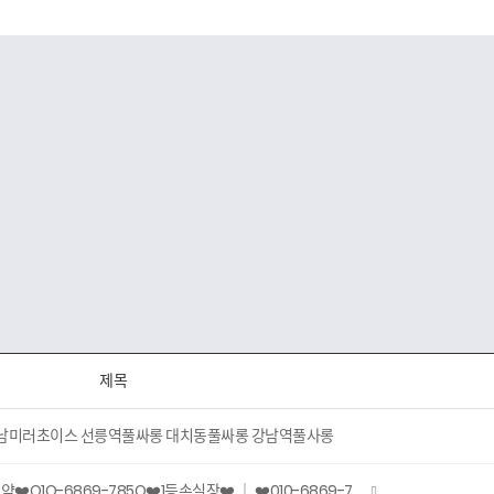
제목
️ 강남미러초이스 선릉역풀싸롱 대치동풀싸롱 강남역풀사롱
1O-6869-785O❤️1등손실장❤️ ｜ ❤️010-6869-7…