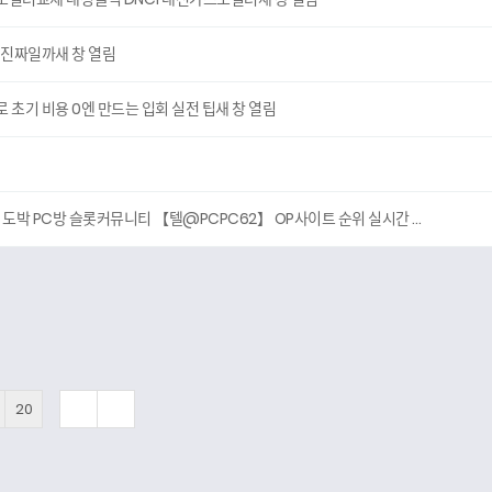
 진짜일까새 창 열림
초기 비용 0엔 만드는 입회 실전 팁새 창 열림
 도박 PC방 슬롯커뮤니티 【텔@PCPC62】 OP사이트 순위 실시간 …
20