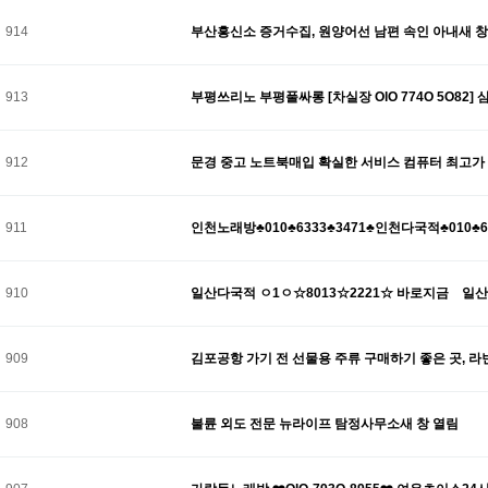
914
부산흥신소 증거수집, 원양어선 남편 속인 아내새 창
913
부평쓰리노 부평풀싸롱 [차실장 OlO 774O 5O8
912
문경 중고 노트북매입 확실한 서비스 컴퓨터 최고가
911
인천노래방♣010♣6333♣3471♣인천다국적♣010♣
910
일산다국적 ㅇ1ㅇ☆8013☆2221☆ 바로지금 일
909
김포공항 가기 전 선물용 주류 구매하기 좋은 곳, 
908
불륜 외도 전문 뉴라이프 탐정사무소새 창 열림