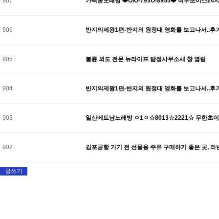
907
가락동노래방 ❤️OlO-793O-8955❤️ 여우초이
906
반지의제왕1편-반지의 원정대 영화를 보고나서..후
905
불륜 외도 전문 뉴라이프 탐정사무소새 창 열림
904
반지의제왕1편-반지의 원정대 영화를 보고나서..후
903
일산베트남노래방 ㅇ1ㅇ☆8013☆2221☆ 무한초
902
김포공항 가기 전 선물용 주류 구매하기 좋은 곳, 
글쓰기