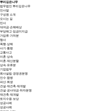
뿌리깊은나무
법무법인 뿌리깊은나무
인사말
구성원 소개
오시는 길
민사
대여금·손해배상
부당해고·임금미지급
가압류·가처분
형사
폭행·상해
사기·횡령
교통사고
이혼·상속
이혼·재산분할
상속·유류분
기업법무
회사설립·경영권분쟁
인수·합병
파산·회생
건설·재건축·재개발
건설·공사대금·하자분쟁
재건축·재개발
토지수용·보상
성공사례
성공사례